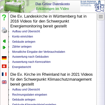
Das Grüne Datenkonto
Erklärungen im Video
Die Ev. Landeskirche in Württemberg hat in
Nachlesen,
Ihr
2016 Videos für den Schwerpunkt
nachfragen
Log
Energiemonitoring bereit gestellt
Ken
Aufbau und Übersicht
Schon
gewusst?
Konto einrichten
Gebäude anlegen
Pass
Rechtliches
Zähler anlegen
Impressum
Monatliche Eingabe der Verbrauchsdaten
Datenschutzerklärung
Auswertung nach Gebäuden
Pass
Auswertung nach Kennzahlen
anze
Energiebericht
Die Ev. Kirche im Rheinland hat in 2021 Videos
für den Schwerpunkt Klimaschutzmanagement
Ein
bereit gestellt
Pas
erha
Aufbau und Übersicht
Rechnungsdaten eingeben
Vora
ist,
Gebäude anlegen
dass
Gebäude-Klimasteckbrief erstellen